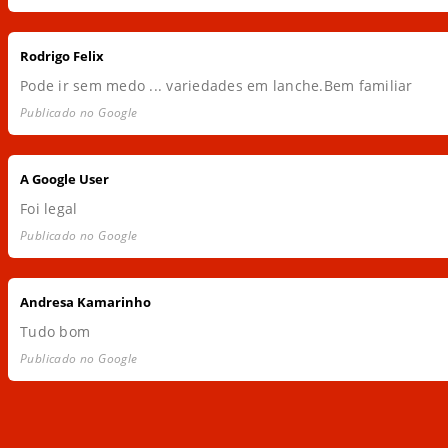
Rodrigo Felix
Pode ir sem medo ... variedades em lanche.Bem familiar
Publicado no Google
A Google User
Foi legal
Publicado no Google
Andresa Kamarinho
Tudo bom
Publicado no Google