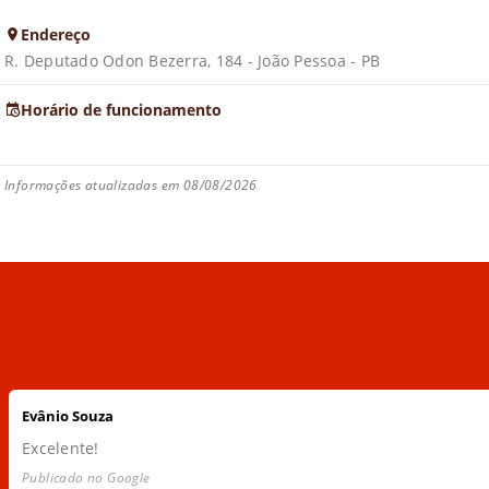
Endereço
R. Deputado Odon Bezerra, 184 - João Pessoa - PB
Horário de funcionamento
Informações atualizadas em 08/08/2026
Evânio Souza
Excelente!
Publicado no Google