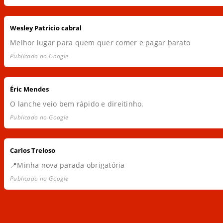
Wesley Patricio cabral
Melhor lugar para quem quer comer e pagar barato
Publicado no Google
Éric Mendes
O lanche veio bem rápido e direitinho.
Publicado no Google
Carlos Treloso
📍Minha nova parada obrigatória
Publicado no Google