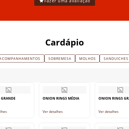
Fazer uma avaliação
Cardápio
ACOMPANHAMENTOS
SOBREMESA
MOLHOS
SANDUICHES
 GRANDE
ONION RINGS MÉDIA
ONION RINGS G
alhes
Ver detalhes
Ver detalhes