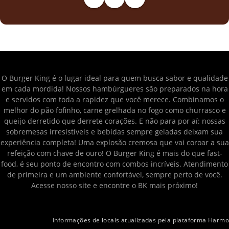
O Burger King é o lugar ideal para quem busca sabor e qualidade
em cada mordida! Nossos hambúrgueres são preparados na hora
e servidos com toda a rapidez que você merece. Combinamos o
melhor do pão fofinho, carne grelhada no fogo como churrasco e
queijo derretido que derrete corações. E não para por aí: nossas
sobremesas irresistíveis e bebidas sempre geladas deixam sua
experiência completa! Uma explosão cremosa que vai coroar a sua
refeição com chave de ouro! O Burger King é mais do que fast-
food, é seu ponto de encontro com combos incríveis. Atendimento
de primeira e um ambiente confortável, sempre perto de você.
Acesse nosso site e encontre o BK mais próximo!
Informações de locais atualizadas pela plataforma Harmo