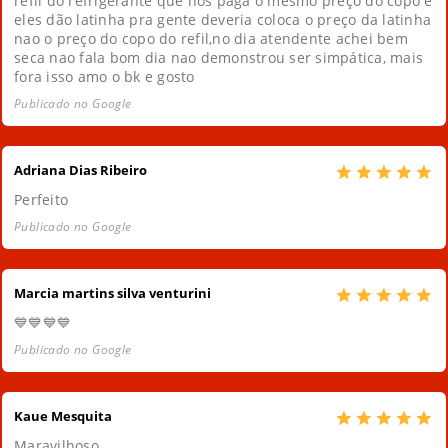
refil do refrigerante que nos paga o mesmo preço do copo e
eles dão latinha pra gente deveria coloca o preço da latinha
nao o preço do copo do refil,no dia atendente achei bem
seca nao fala bom dia nao demonstrou ser simpática, mais
fora isso amo o bk e gosto
Publicado no Google
Adriana Dias Ribeiro
Perfeito
Publicado no Google
Marcia martins silva venturini
💙💙💙💙
Publicado no Google
Kaue Mesquita
Maravilhoso