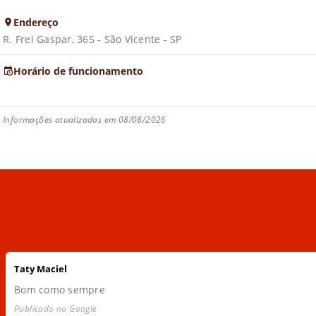
Endereço
R. Frei Gaspar, 365 - São Vicente - SP
Horário de funcionamento
Informações atualizadas em 08/08/2026
Taty Maciel
Bom como sempre
Publicado no Google