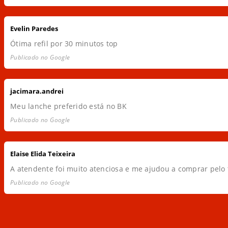
Evelin Paredes
Ótima refil por 30 minutos top
Publicado no Google
jacimara.andrei
Meu lanche preferido está no BK
Publicado no Google
Elaise Elida Teixeira
A atendente foi muito atenciosa e me ajudou a comprar pelo
Publicado no Google