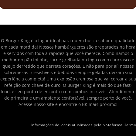
O Burger King é o lugar ideal para quem busca sabor e qualidade
em cada mordida! Nossos hambúrgueres são preparados na hora
e servidos com toda a rapidez que você merece. Combinamos o
melhor do pão fofinho, carne grelhada no fogo como churrasco e
queijo derretido que derrete corações. E não para por aí: nossas
sobremesas irresistíveis e bebidas sempre geladas deixam sua
experiência completa! Uma explosão cremosa que vai coroar a sua
refeição com chave de ouro! O Burger King é mais do que fast-
food, é seu ponto de encontro com combos incríveis. Atendimento
de primeira e um ambiente confortável, sempre perto de você.
Acesse nosso site e encontre o BK mais próximo!
Informações de locais atualizadas pela plataforma Harmo